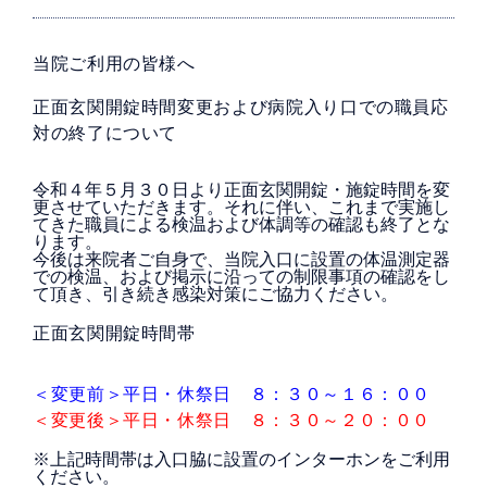
当院ご利用の皆様へ
正面玄関開錠時間変更および病院入り口での職員応
対の終了について
令和４年５月３０日より正面玄関開錠・施錠時間を変
更させていただきます。それに伴い、これまで実施し
てきた職員による検温および体調等の確認も終了とな
ります。
今後は来院者ご自身で、当院入口に設置の体温測定器
での検温、および掲示に沿っての制限事項の確認をし
て頂き、引き続き感染対策にご協力ください。
正面玄関開錠時間帯
＜変更前＞平日・休祭日 ８：３０～１６：００
＜変更後＞平日・休祭日 ８：３０～２０：００
※上記時間帯は入口脇に設置のインターホンをご利用
ください。