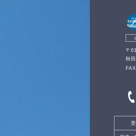
〒01
秋田
FAX
受