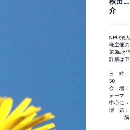
秋田
介
NPO法
様主催の
第3回が
詳細は下
日 時：令
30
会 場：
テーマ：
中心に～
演 題：
講師 
「発達