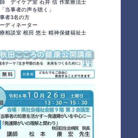
デイケア室 石井 信 作業療法士
事者の声を聴く」
者3名の方
ディネーター
談室 根田 悠士 精神保健福祉士