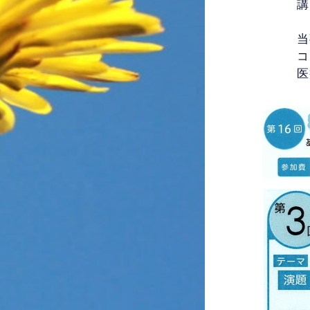
講師 
「当
当事
コー
医療相