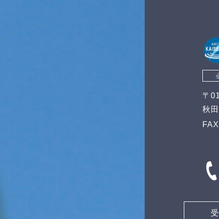
〒01
秋田
FAX
受