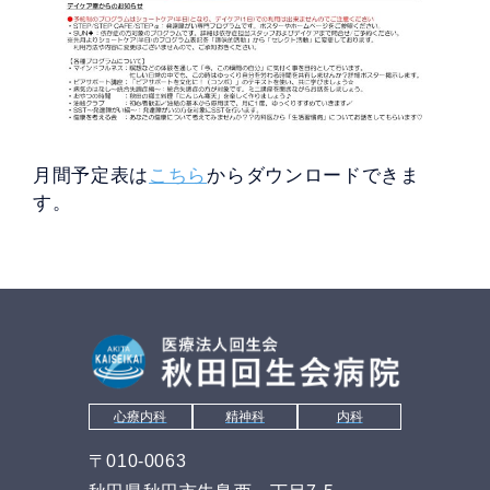
月間予定表は
こちら
からダウンロードできま
す。
心療内科
精神科
内科
〒010-0063